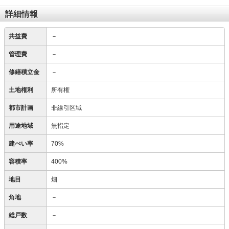
詳細情報
共益費
－
管理費
－
修繕積立金
－
土地権利
所有権
都市計画
非線引区域
用途地域
無指定
建ぺい率
70%
容積率
400%
地目
畑
角地
－
総戸数
－