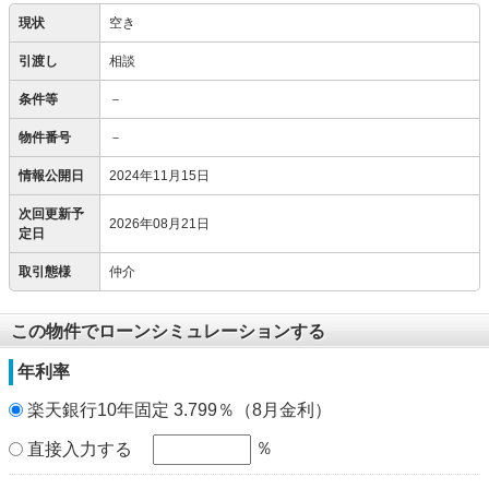
現状
空き
引渡し
相談
条件等
－
物件番号
－
情報公開日
2024年11月15日
次回更新予
2026年08月21日
定日
取引態様
仲介
この物件でローンシミュレーションする
年利率
楽天銀行10年固定 3.799％（8月金利）
％
直接入力する