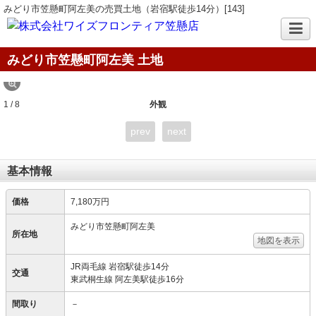
みどり市笠懸町阿左美の売買土地（岩宿駅徒歩14分）[143]
みどり市笠懸町阿左美 土地
1 / 8
外観
prev
next
基本情報
価格
7,180万円
みどり市笠懸町阿左美
所在地
地図を表示
JR両毛線 岩宿駅徒歩14分
交通
東武桐生線 阿左美駅徒歩16分
間取り
－