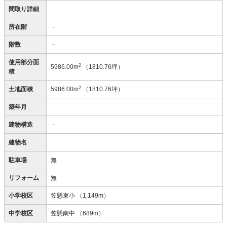
間取り詳細
所在階
－
階数
－
使用部分面
2
5986.00m
（1810.76坪）
積
2
土地面積
5986.00m
（1810.76坪）
築年月
建物構造
－
建物名
駐車場
無
リフォーム
無
小学校区
笠懸東小
（1,149m）
中学校区
笠懸南中
（689m）