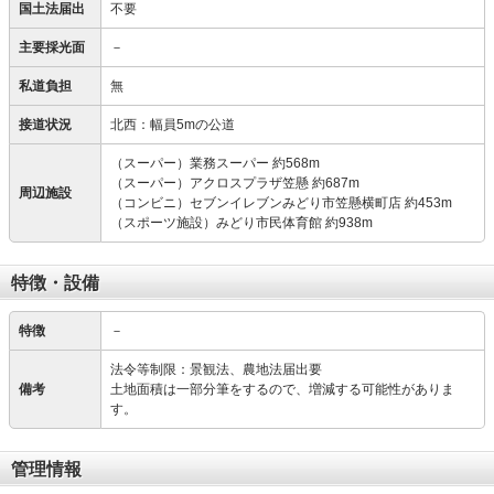
国土法届出
不要
主要採光面
－
私道負担
無
接道状況
北西：幅員5mの公道
（スーパー）業務スーパー 約568m
（スーパー）アクロスプラザ笠懸 約687m
周辺施設
（コンビニ）セブンイレブンみどり市笠懸横町店 約453m
（スポーツ施設）みどり市民体育館 約938m
特徴・設備
特徴
－
法令等制限：景観法、農地法届出要
備考
土地面積は一部分筆をするので、増減する可能性がありま
す。
管理情報