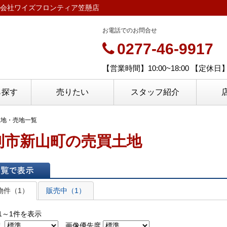
会社ワイズフロンティア笠懸店
お電話でのお問合せ
0277-46-9917
【営業時間】10:00~18:00 【定
ら探す
売りたい
スタッフ紹介
土地・売地一覧
利市新山町の売買土地
表示
物件（1）
販売中（1）
1～1件を表示
え
画像優先度