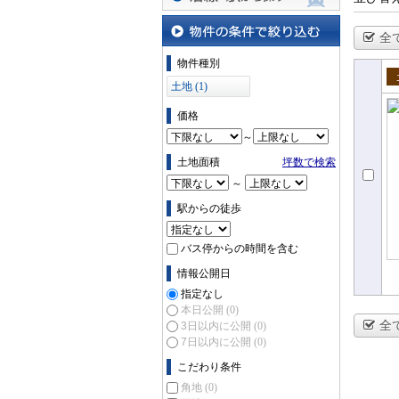
沿線・駅から探す
全
物件の条件で絞り込む
物件種別
土地 (1)
売
価格
～
土地面積
坪数で検索
～
駅からの徒歩
バス停からの時間を含む
情報公開日
指定なし
本日公開
(0)
全
3日以内に公開
(0)
7日以内に公開
(0)
こだわり条件
角地
(0)