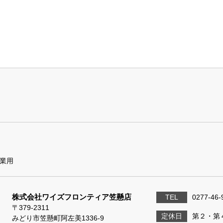
業用
株式会社ワイズフロンティア笠懸店
TEL
0277-46-
〒379-2311
定休日
第２・第
みどり市笠懸町阿左美1336-9