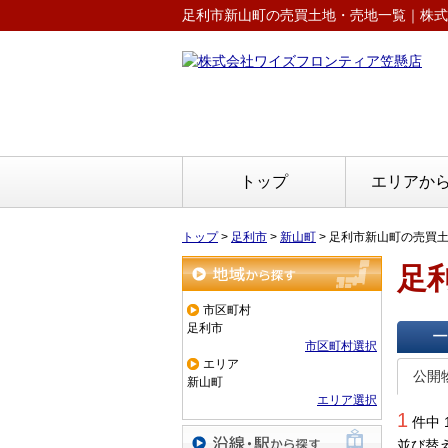
足利市新山町の売買土地・売地一覧｜株式
トップ
エリアか
トップ
>
足利市
>
新山町
>
足利市新山町の売買
足
地域から探す
市区町村
足利市
市区町村選択
一覧で
エリア
公開
新山町
エリア選択
1
件中 
並び替