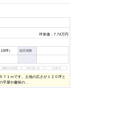
坪単価：7.74万円
.19坪）
総区画数
５７１ｍです。土地の広さが１２０坪と
の平屋や趣味の…