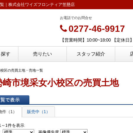
覧｜株式会社ワイズフロンティア笠懸店
お電話でのお問合せ
0277-46-9917
【営業時間】10:00~18:00 【定
ら探す
売りたい
スタッフ紹介
小校区の売買土地・売地一覧
勢崎市境采女小校区の売買土地
表示
物件（1）
販売中（1）
1～1件を表示
え
画像優先度