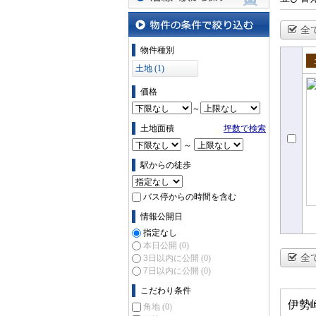
沿線・駅から探す
全
物件の条件で絞り込む
物件種別
土地 (1)
売
価格
～
土地面積
坪数で検索
～
駅からの徒歩
バス停からの時間を含む
情報公開日
指定なし
本日公開
(0)
全
3日以内に公開
(0)
7日以内に公開
(0)
こだわり条件
伊勢
角地
(0)