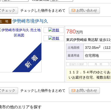
てチェック
チェックした物件をまとめて
お問い合わせ
伊勢崎市境伊与久
土地
780
万円
東武伊勢崎線 剛志駅
徒歩11
2
372.05m
（112
土地面積
住宅用地
最適用途
１１２．５４坪のゆとりあ
いお庭付き住宅、複数台駐
てチェック
チェックした物件をまとめて
お問い合わせ
崎市の他のエリアを探す