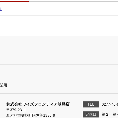
久
業用
株式会社ワイズフロンティア笠懸店
TEL
0277-46-
〒379-2311
定休日
第２・第
みどり市笠懸町阿左美1336-9