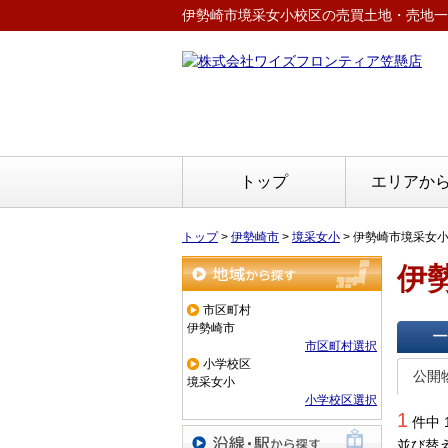
伊勢崎市境采女小校区の売買土地・売地一
トップ
エリアか
トップ
>
伊勢崎市
>
境采女小
>
伊勢崎市境采女
伊
地域から探す
市区町村
伊勢崎市
市区町村選択
一覧で
小学校区
公開
境采女小
小学校区選択
1
件中 
並び替