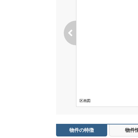
区画図
物件の特徴
物件