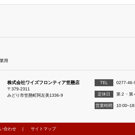
業用
株式会社ワイズフロンティア笠懸店
TEL
0277-46-
〒379-2311
定休日
第２・第
みどり市笠懸町阿左美1336-9
営業時間
10:00~18
い合わせ
サイトマップ