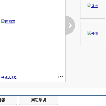
拡大する
1
/ 7
情報
周辺環境