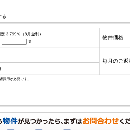
する
定 3.799％（8月金利）
物件価格
％
毎月のご返
円
諸費用が必要です。