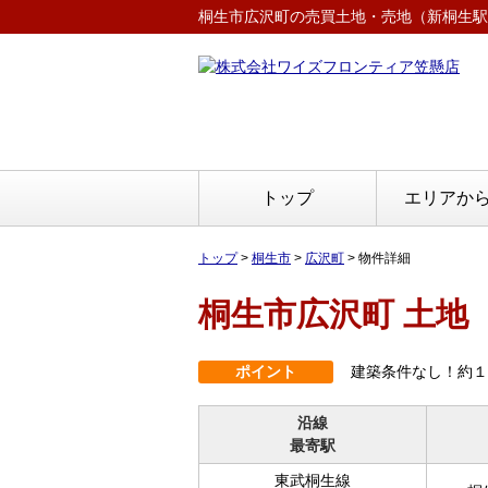
桐生市広沢町の売買土地・売地（新桐生駅徒歩
トップ
エリアか
トップ
>
桐生市
>
広沢町
>
物件詳細
桐生市広沢町 土地
ポイント
建築条件なし！約１
沿線
最寄駅
東武桐生線