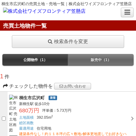
桐生市広沢町の売買土地・売地一覧｜株式会社ワイズフロンティア笠懸店
売買土地物件一覧
検索条件を変更
公開物件（1）
販売中（1）
1
件
チェックした物件を
お問い合わせ
桐生市広沢町
新着
新桐生駅
徒歩10分
680万円
坪単価：5.73万円
2
土地面積
392.05m
総区画数
最適用途
住宅用地
建築条件なし！約１１８坪の広々敷地♪解体更地渡しでお好きなハ