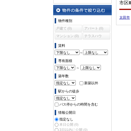
市区
太田市
物件の条件で絞り込む
物件種別
戸建て (0)
アパート (0)
マンション (0)
テラスハウ
ス (0)
賃料
～
専有面積
～
築年数
新築以外
駅からの徒歩
バス停からの時間を含む
情報公開日
指定なし
本日公開
(0)
3日以内に公開
(0)