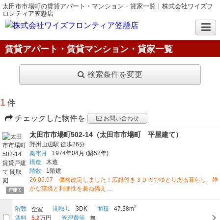
太田市市場町の賃貸アパート・マンション・貸家一覧｜株式会社ワイズフ
ロンティア笠懸店
賃貸アパート・賃貸マンション・貸家一覧
検索条件を変更
1
件
チェックした物件を
お問い合わせ
太田市市場町502-14（太田市市場町 平屋建て）
野州山辺駅
徒歩26分
築年月
1974年04月
(築52年)
構造
木造
階数
1階建
26.05.07 価格改定しました！広縁付き３ＤＫでゆとりある暮らし。静
かな環境と利便性を兼ね備え…
戸建て
2
階数
間取り
3DK
面積
47.38m
全室
賃料
5.2
万円
管理費等
無