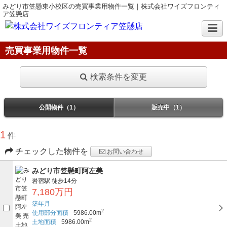
みどり市笠懸東小校区の売買事業用物件一覧｜株式会社ワイズフロンティ
ア笠懸店
売買事業用物件一覧
検索条件を変更
公開物件（1）
販売中（1）
1
件
チェックした物件を
お問い合わせ
みどり市笠懸町阿左美
岩宿駅
徒歩14分
7,180万円
築年月
2
使用部分面積
5986.00m
2
土地面積
5986.00m