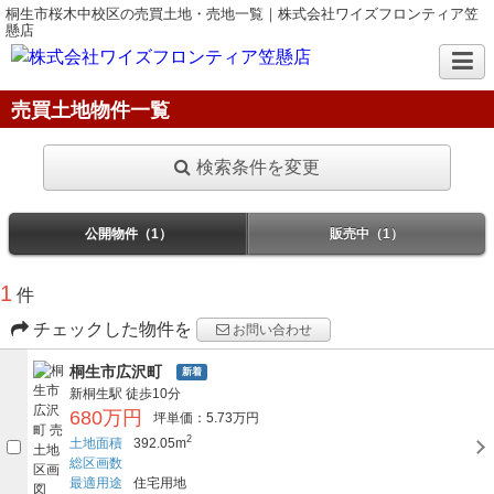
桐生市桜木中校区の売買土地・売地一覧｜株式会社ワイズフロンティア笠
懸店
売買土地物件一覧
検索条件を変更
公開物件（1）
販売中（1）
1
件
チェックした物件を
お問い合わせ
桐生市広沢町
新着
新桐生駅
徒歩10分
680万円
坪単価：5.73万円
2
土地面積
392.05m
総区画数
最適用途
住宅用地